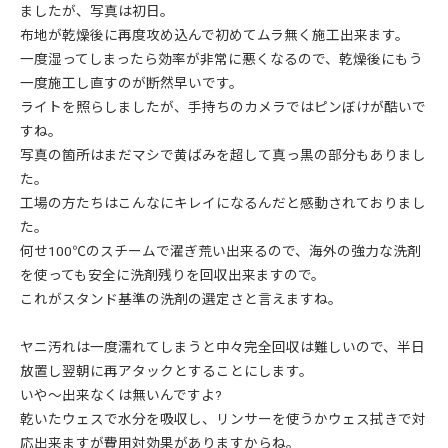
ましたが、写真は初日。
布地が乾燥後に再度攻め込んで初めてムラ無く施工出来ます。
一度湿ってしまったら効率が非常に悪くなるので、乾燥後にもう
一度施工し直すのが断然早いです。
ライトを照らしましたが、手持ちのカメラではピンぼけが酷いで
すね。
写真の箇所はまだマシで黄ばみを超して真っ黒の部分もありまし
た。
工場の方たちはこんなにキレイになるんだと感動されておりまし
た。
何せ100℃のスチームで濯ぎ荒い出来るので、海外の強力な洗剤
を使っても安全に洗剤残りを回収出来ますので。
これがスタンド基準の洗剤の選定さと言えますね。
ヤニ汚れは一度濡れてしまうと中々完全回収は難しいので、半日
放置し翌朝に再アタックとすることにします。
いや～出来なくは無いんですよ?
乾いたウェスで水分を吸収し、リンサーを使うかウェス拭きで対
応出来ますが費用対効果がありますからね。