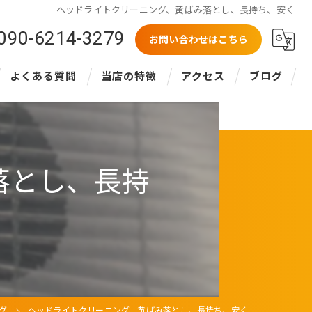
ヘッドライトクリーニング、黄ばみ落とし、長持ち、安く
090-6214-3279
お問い合わせはこちら
よくある質問
当店の特徴
アクセス
ブログ
車内清掃
コラム
カーコーティング
落とし、長持
特殊清掃
車外清掃
ヘッドライトクリーニング
グ
ヘッドライトクリーニング、黄ばみ落とし、長持ち、安く