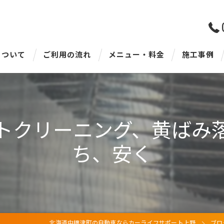
について
ご利用の流れ
メニュー・料金
施工事例
車内清掃について
特殊車内・車外清掃
トクリーニング、黄ばみ
車外清掃について
ち、安く
北海道中標津町の自動車ならカーライフサポート上野
ブロ