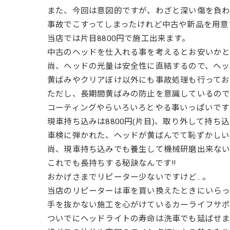
また、今回は意図的ですが、わざと深い傷を負わ
事故でこすってしまったけれど中古や新品を用意
当店では片目8800円で施工出来ます。
中古のヘッドを仕入れる事を考えるとお安いかと
尚、ヘッドの光量は安全性に直結するので、ヘッ
黄ばみやクリアぼけ以外にも事故処理も行ってお
ただし、長期間黄ばみの防止を意識しているのでお
コーティングやらいろいろとやる事いっぱいです
現車持ち込みは8800円(片目)、取り外して持ち込
車検に弾かれた、ヘッドが黄ばんでて恥ずかしい
尚、現車持ち込みでも養生して機械研磨出来ない
これでも長持ちする秘訣なんです!!
おかげさまでリピーター少ないですけど…。
当店のリピーターは車を買い換えたときにいらっ
手を抜かない施工を心がけているカーライフサポ
ついでにヘッドライトの寿命は洗車でも延ばせま