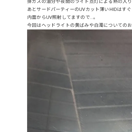
排ガスの油分や夜間のライト点灯による熱の入り
あとサードパーティーのUVカット薄いHIDはす
内面からUV照射してますので…。
今回はヘッドライトの黄ばみや白濁についての